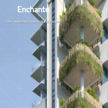
Enchante
O
u
r
w
e
b
s
i
t
e
i
s
c
o
m
i
n
g
v
e
r
y
s
o
o
n