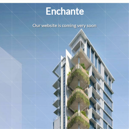
Enchante
O
u
r
w
e
b
s
i
t
e
i
s
c
o
m
i
n
g
v
e
r
y
s
o
o
n